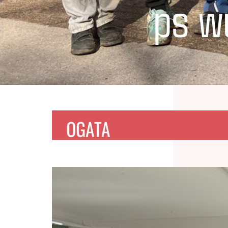
ps w
OGATA