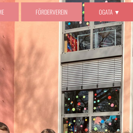
ME
FÖRDERVEREIN
OGATA ▼