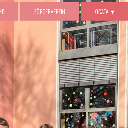
ME
FÖRDERVEREIN
OGATA ▼