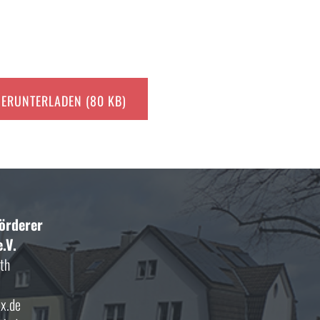
ERUNTERLADEN (80 KB)
Förderer
.V.
th
x.de