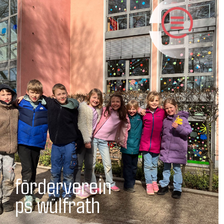
förder​verein
ps wülfrath